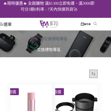
🔥限時優惠🔥 全館購物 滿$1300立即免運、滿3000即
可分3期0利率 - 7天內快速到貨🚀
選單
購物車
首頁
交換禮物專區
交換禮物專區
特價
特價