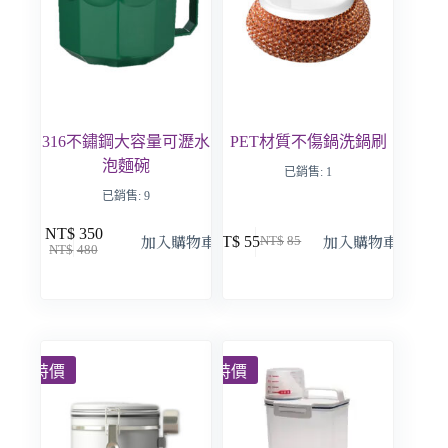
316不鏽鋼大容量可瀝水
PET材質不傷鍋洗鍋刷
泡麵碗
已銷售: 1
已銷售: 9
NT$
350
加入購物車
加入購物車
NT$
55
NT$
85
NT$
480
特價
特價