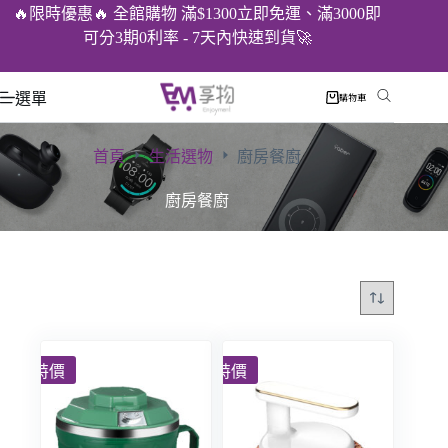
🔥限時優惠🔥 全館購物 滿$1300立即免運、滿3000即
可分3期0利率 - 7天內快速到貨🚀
選單
購物車
首頁
生活選物
廚房餐廚
廚房餐廚
特價
特價