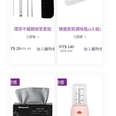
環保不鏽鋼吸管套組
精選廚房調味瓶(4入組)
已銷售: 3
已銷售: 1
NT$
149
加入購物車
加入購物車
NT$
29
NT$
49
NT$
199
特價
特價