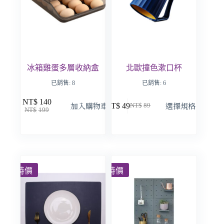
冰箱雞蛋多層收納盒
北歐撞色漱口杯
已銷售: 8
已銷售: 6
NT$
140
加入購物車
選擇規格
NT$
49
NT$
89
NT$
199
特價
特價