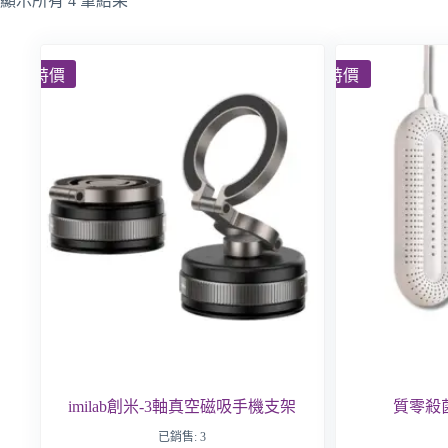
顯示所有 4 筆結果
特價
特價
imilab創米-3軸真空磁吸手機支架
質零殺
已銷售: 3