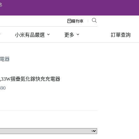

購物車
小米有品嚴選
更多
訂單查詢
充電器
孔33W摺疊氮化鎵快充充電器
690