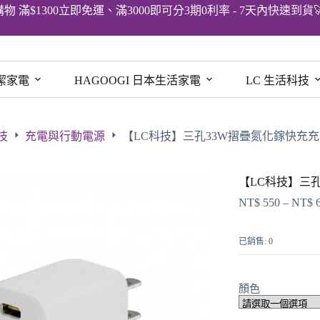
購物 滿$1300立即免運、滿3000即可分3期0利率 - 7天內快速到貨
清潔家電
HAGOOGI 日本生活家電
LC 生活科技
技
充電與行動電源
【LC科技】三孔33W摺疊氮化鎵快充
【LC科技】三
NT$
550
–
NT$
已銷售: 0
顏色