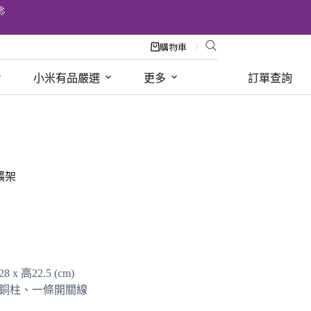

購物車
小米有品嚴選
更多
訂單查詢
礦架
 x 高22.5 (cm)
銅柱、一條開關線