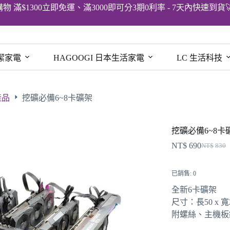
購物 滿$1300立即免運、滿3000即可分3期0利率 - 7天內快速到貨
清潔家電
HAGOOGI 日本生活家電
LC 生活科技
產品
挖礦必備6~8卡礦架
挖礦必備6~8卡
NT$
690
NT$
830
已銷售: 0
全新6卡礦架
尺寸：長50 x 寬28
附螺絲、主機板