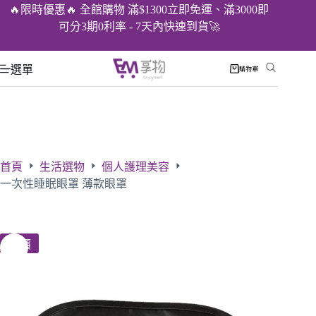
🔥限時優惠🔥 全館購物 滿$1300立即免運、滿3000即
可分3期0利率 - 7天內快速到貨🚀
選單
購物車
首頁
生活選物
個人護理美容
一次性睡眠眼罩 薄款眼罩
特價