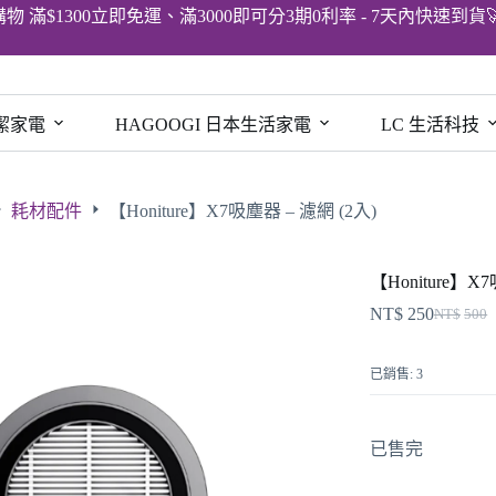
購物 滿$1300立即免運、滿3000即可分3期0利率 - 7天內快速到貨
清潔家電
HAGOOGI 日本生活家電
LC 生活科技
耗材配件
【Honiture】X7吸塵器 – 濾網 (2入)
【Honiture】X
NT$
250
NT$
500
已銷售: 3
已售完