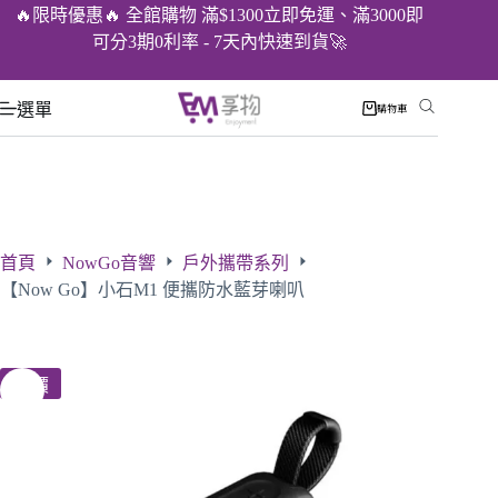
🔥限時優惠🔥 全館購物 滿$1300立即免運、滿3000即
可分3期0利率 - 7天內快速到貨🚀
選單
購物車
首頁
NowGo音響
戶外攜帶系列
【Now Go】小石M1 便攜防水藍芽喇叭
特價