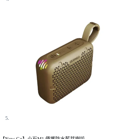
【Now Go】小石M1 便攜防水藍芽喇叭