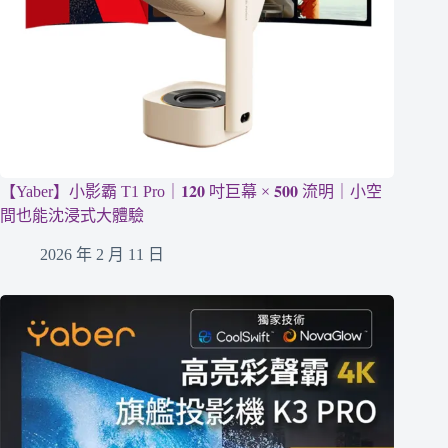
【Yaber】小影霸 T1 Pro｜𝟏𝟐𝟎 吋巨幕 × 𝟓𝟎𝟎 流明｜小空
間也能沈浸式大體驗
2026 年 2 月 11 日